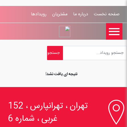
صفحه نخست
درباره ما
مشتریان
رویدادها

تماس با ما
اخبار
ورود کاربران
ثبت نام
راهنمای سایت
ثبت شکایات
قوانين و مقررات
نتیجه ای یافت نشد!

تهران ، تهرانپارس ، 152
غربی ، شماره 6