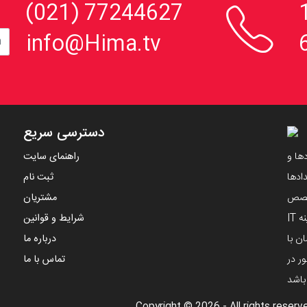

، 152
77244627 (021)
info@Hima.tv
دسترسی سریع
ها و
راهنمای سایت
ادها
ثبت نام
تخصص
مشتریان
مهندسین ایرانی و با استفاده از دانش های نوین در زمینه IT
شرایط و قوانین
ن با
درباره ما
ر در
تماس با ما
 باشد