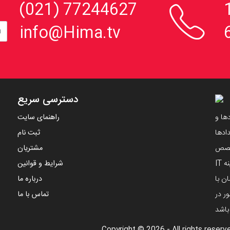

، 152
77244627 (021)
info@Hima.tv
دسترسی سریع
ها و
راهنمای سایت
ادها
ثبت نام
تخصص
مشتریان
مهندسین ایرانی و با استفاده از دانش های نوین در زمینه IT
شرایط و قوانین
ن با
درباره ما
ر در
تماس با ما
 باشد