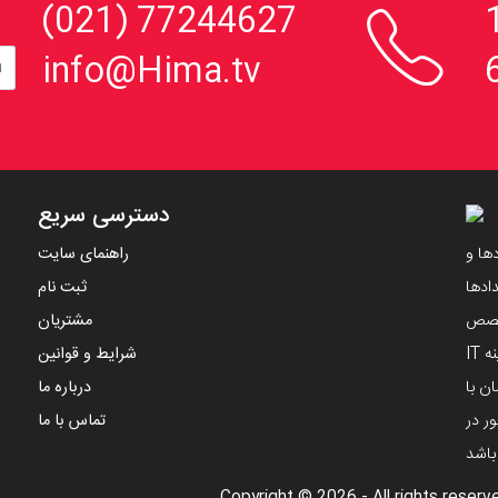

، 152
77244627 (021)
info@Hima.tv
دسترسی سریع
ها و
راهنمای سایت
ادها
ثبت نام
تخصص
مشتریان
مهندسین ایرانی و با استفاده از دانش های نوین در زمینه IT
شرایط و قوانین
ن با
درباره ما
ر در
تماس با ما
 باشد