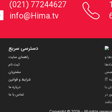

، 152
77244627 (021)
info@Hima.tv
دسترسی سریع
ها و
راهنمای سایت
ادها
ثبت نام
تخصص
مشتریان
مهندسین ایرانی و با استفاده از دانش های نوین در زمینه IT
شرایط و قوانین
ن با
درباره ما
ر در
تماس با ما
 باشد