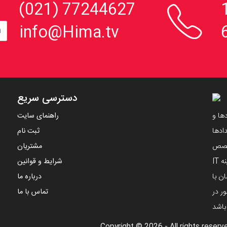

، 152
77244627 (021)
info@Hima.tv
دسترسی سریع
ها و
راهنمای سایت
ادها
ثبت نام
تخصص
مشتریان
مهندسین ایرانی و با استفاده از دانش های نوین در زمینه IT
شرایط و قوانین
ن با
درباره ما
ر در
تماس با ما
 باشد